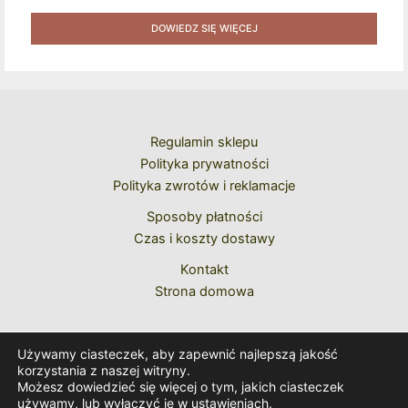
Pawła II Do Wyboru Benedykta XVI" [2020] + Zestaw 6
Naklejek + Książka Niespodzianka + Kod Rabatowy Na
DOWIEDZ SIĘ WIĘCEJ
Kolejne Zakupy
Regulamin sklepu
Polityka prywatności
Polityka zwrotów i reklamacje
Sposoby płatności
Czas i koszty dostawy
Kontakt
Strona domowa
Używamy ciasteczek, aby zapewnić najlepszą jakość
korzystania z naszej witryny.
Możesz dowiedzieć się więcej o tym, jakich ciasteczek
używamy, lub wyłączyć je w
ustawieniach
.