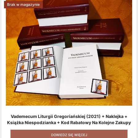
Brak w magazynie
Vademecum Liturgii Gregoriańskiej (2021) + Naklejka +
Książka Niespodzianka + Kod Rabatowy Na Kolejne Zakupy
+ Gratis (książka W Formacie Elektronicznym) [zestaw 3
Produktów + Kod Rabatowy + Gratis]
DOWIEDZ SIĘ WIĘCEJ