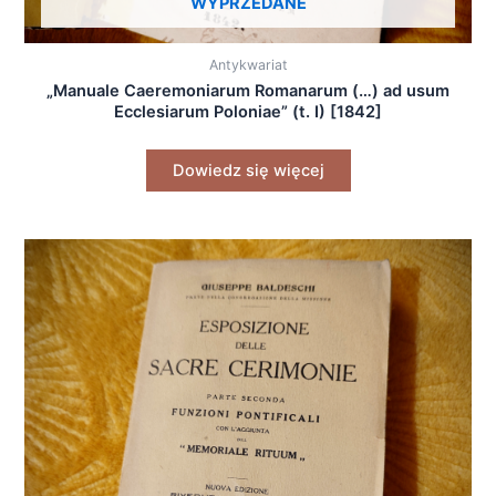
WYPRZEDANE
Antykwariat
„Manuale Caeremoniarum Romanarum (…) ad usum
Ecclesiarum Poloniae” (t. I) [1842]
Dowiedz się więcej