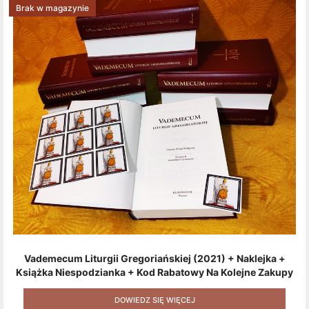
Brak w magazynie
Vademecum Liturgii Gregoriańskiej (2021) + Naklejka +
Książka Niespodzianka + Kod Rabatowy Na Kolejne Zakupy
+ Gratis (książka W Formacie Elektronicznym) [zestaw 3
Produktów + Kod Rabatowy + Gratis]
DOWIEDZ SIĘ WIĘCEJ