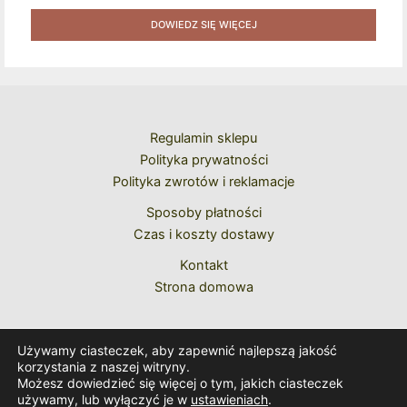
Pawła II Do Wyboru Benedykta XVI" [2020] + Zestaw 6
Naklejek + Książka Niespodzianka + Kod Rabatowy Na
DOWIEDZ SIĘ WIĘCEJ
Kolejne Zakupy
Regulamin sklepu
Polityka prywatności
Polityka zwrotów i reklamacje
Sposoby płatności
Czas i koszty dostawy
Kontakt
Strona domowa
Używamy ciasteczek, aby zapewnić najlepszą jakość
korzystania z naszej witryny.
Możesz dowiedzieć się więcej o tym, jakich ciasteczek
używamy, lub wyłączyć je w
ustawieniach
.