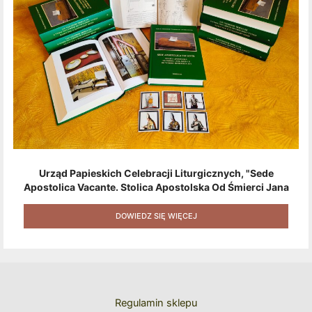
Urząd Papieskich Celebracji Liturgicznych, "Sede
Apostolica Vacante. Stolica Apostolska Od Śmierci Jana
Pawła II Do Wyboru Benedykta XVI" [2020] + Zestaw 6
Naklejek + Książka Niespodzianka + Kod Rabatowy Na
DOWIEDZ SIĘ WIĘCEJ
Kolejne Zakupy
Regulamin sklepu