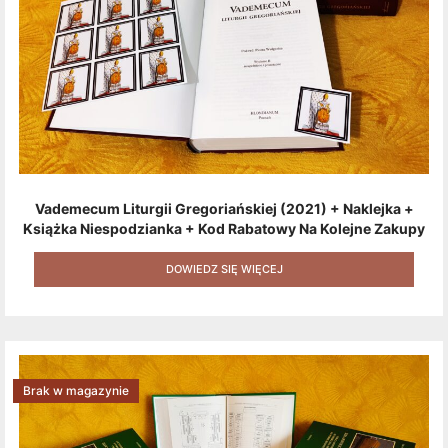
Vademecum Liturgii Gregoriańskiej (2021) + Naklejka +
Książka Niespodzianka + Kod Rabatowy Na Kolejne Zakupy
+ Gratis (książka W Formacie Elektronicznym) [zestaw 3
Produktów + Kod Rabatowy + Gratis]
DOWIEDZ SIĘ WIĘCEJ
Brak w magazynie