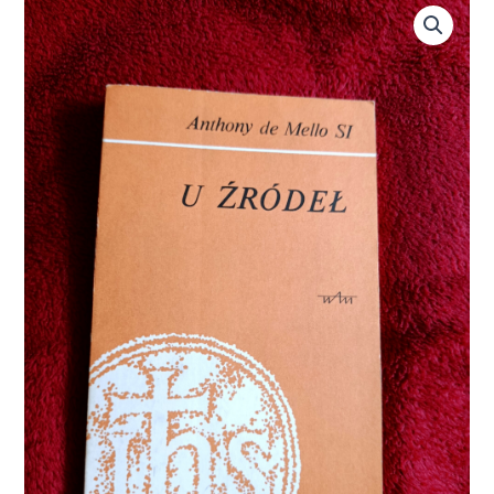
ilość
Anthony
de
Mello
SI,
"U
źródeł.
Rozważania
rekolekcyjne"
[1990]