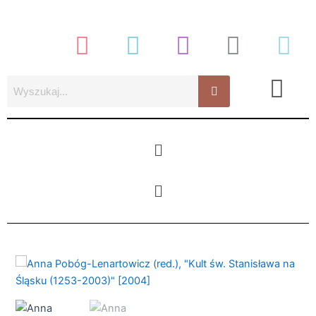
Przejdź
do
treści
Menu
Menu
ilość
Anna
Pobóg-
Lenartowicz