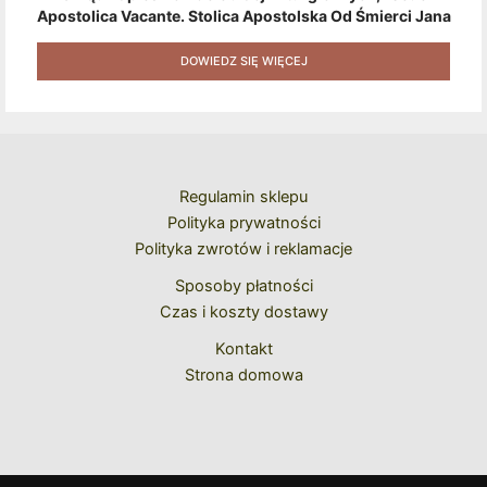
Apostolica Vacante. Stolica Apostolska Od Śmierci Jana
Pawła II Do Wyboru Benedykta XVI" [2020] + Zestaw 6
Naklejek + Książka Niespodzianka + Kod Rabatowy Na
DOWIEDZ SIĘ WIĘCEJ
Kolejne Zakupy
Regulamin sklepu
Polityka prywatności
Polityka zwrotów i reklamacje
Sposoby płatności
Czas i koszty dostawy
Kontakt
Strona domowa