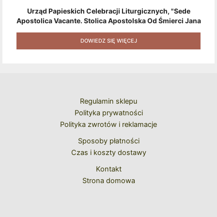
Urząd Papieskich Celebracji Liturgicznych, "Sede
Apostolica Vacante. Stolica Apostolska Od Śmierci Jana
Pawła II Do Wyboru Benedykta XVI" [2020] + Zestaw 6
Naklejek + Książka Niespodzianka + Kod Rabatowy Na
DOWIEDZ SIĘ WIĘCEJ
Kolejne Zakupy
Regulamin sklepu
Polityka prywatności
Polityka zwrotów i reklamacje
Sposoby płatności
Czas i koszty dostawy
Kontakt
Strona domowa