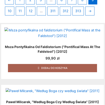
←
1
2
3
…
6
7
8
9
10
11
12
…
311
312
313
→
Msza Pontyfikalna Od Faldistorium ("Pontifical Mass At The
Faldstool") [2012]
99,90
zł
DODAJ DO KOSZYKA
Paweł Milcarek, "Według Boga Czy Według Świata" [2011]