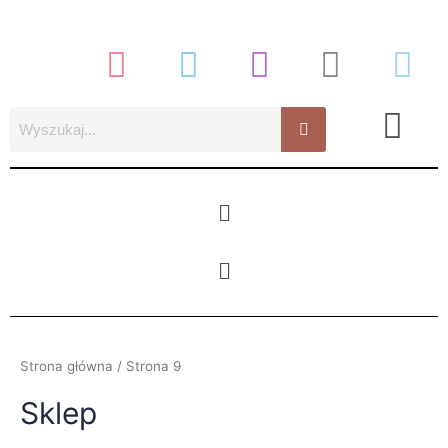
Posortowane
Przejdź
według
najnowszych
do
treści
Menu
Menu
Strona główna
/ Strona 9
Sklep