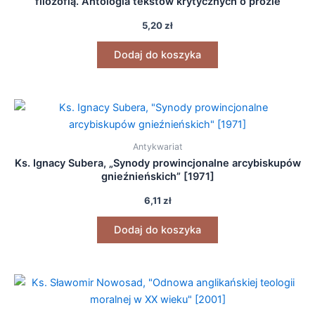
filozofią. Antologia tekstów krytycznych o prozie
Bronisława Wildsteina” [2021]
5,20
zł
Dodaj do koszyka
Antykwariat
Ks. Ignacy Subera, „Synody prowincjonalne arcybiskupów
gnieźnieńskich” [1971]
6,11
zł
Dodaj do koszyka